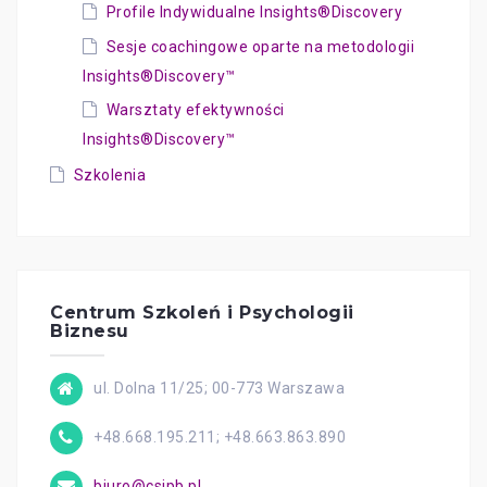
Profile Indywidualne Insights®Discovery
Sesje coachingowe oparte na metodologii
Insights®Discovery™
Warsztaty efektywności
Insights®Discovery™
Szkolenia
Centrum Szkoleń i Psychologii
Biznesu
ul. Dolna 11/25; 00-773 Warszawa
+48.668.195.211; +48.663.863.890
biuro@csipb.pl