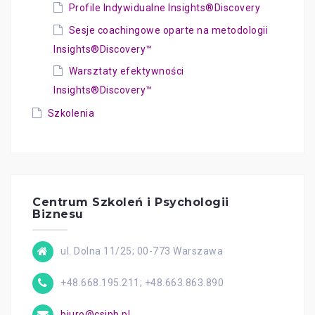
Profile Indywidualne Insights®Discovery
Sesje coachingowe oparte na metodologii
Insights®Discovery™
Warsztaty efektywności
Insights®Discovery™
Szkolenia
Centrum Szkoleń i Psychologii
Biznesu
ul. Dolna 11/25; 00-773 Warszawa
+48.668.195.211; +48.663.863.890
biuro@csipb.pl